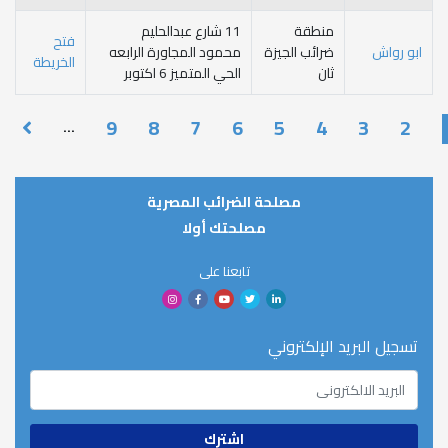
منطقة
11 شارع عبدالحليم
فتح
و رواش
ضرائب الجيزة
محمود المجاورة الرابعه
الخريطة
ثان
الحي المتميز 6 اكتوبر
Paginat
9
8
7
6
5
4
3
…
مصلحة الضرائب المصرية
مصلحتك أولا
تابعنا على
جيل البريد الإلكتروني