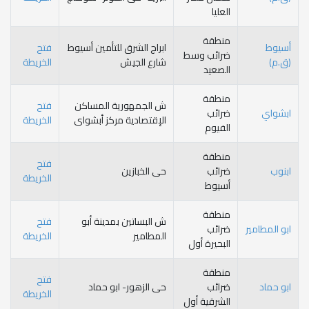
العليا
منطقة
يوط
ابراج الشرق للتأمين أسيوط
فتح
ضرائب وسط
.م)
شارع الجيش
الخريطة
الصعيد
منطقة
ش الجمهورية المساكن
فتح
شواي
ضرائب
الإقتصادية مركز أبشواى
الخريطة
الفيوم
منطقة
فتح
نوب
ضرائب
حى الخبازين
الخريطة
أسيوط
منطقة
ش البساتين بمدينة أبو
فتح
 المطامير
ضرائب
المطامير
الخريطة
البحيرة أول
منطقة
فتح
و حماد
ضرائب
حى الزهور- ابو حماد
الخريطة
الشرقية أول