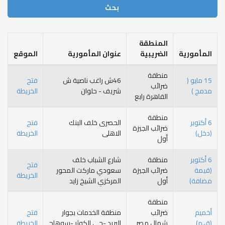
المنطقة
مأمورية
الضريبية
عنوان المأمورية
الموقع
منطقة
15 مايو (
46ش راغب ناصية ش
فتح
ضرائب
مج )
شريف - حلوان
الخريطة
القاهرة رابع
منطقة
 أكتوبر
الحصرى خلف البنك
فتح
ضرائب الجيزة
خل)
الاهلى
الخريطة
أول
 أكتوبر
منطقة
شارع الشباب خلف
فتح
يمة
ضرائب الجيزة
سعودي ماركت المحور
الخريطة
افة)
أول
المركزي الشيخ زايد
منطقة
ميم
ضرائب
منطقة الخدمات بجوار
فتح
.م)
شمال مصر
البريد -حى الكوثر -سوهاج
الخريطة