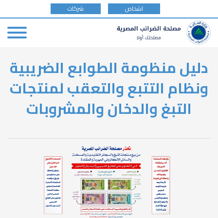
tax
اشخاص
شركات
payer
type
Skip
دليل منظومة الطوابع الضريبية
to
main
ونظام التتبع والتعقب لمنتجات
content
التبغ والدخان والمشروبات