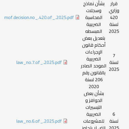
قرار
بشأن نماذج
وزاري
وسجلات
420
المحاسبة
mof.decision.no_.420.of_.2025.pdf
لسنة
الضريبية
2025
المبسطه
بتعديل بعض
أحكام قانون
الإجراءات
7
الضريبية
لسنة
law_no.7.of_.2025.pdf
الموحد الصادر
2025
بالقانون رقم
206 لسنة
2020
بشأن بعض
الحوافز و
التيسيرات
6
الضريبية
لسنة
للمشروعات
law_no.6.of_.2025.pdf
2025
التي لا يتجاوز