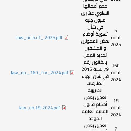
حجم أعمالها
السنوي عشرين
مليون جنيه
في شأن
5
تسوية أوضاع
لسنة
law_no.5.of_.2025.pdf
بعض الممولين
2025
و المكلفين
تجديد العمل
بالقانون رقم
160
79 لسنة 2016
لسنة
law_no._160_for_2024.pdf
في شأن إنهاء
2024
المنازعات
الضريبية
تعديل بعض
18
أحكام قانون
لسنة
law_no.18-2024.pdf
المالية العامة
2024
الموحد
تعديل بعض
7