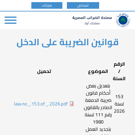
tax
اشخاص
شركات
payer
type
Skip
قوانين الضريبة على الدخل
to
main
content
الرقم
/
الموضوع
تحميل
السنة
بتعديل بعض
أحكام قانون
153
ضريبة الدمغة
لسنة
law.no_.153.of_.2026.pdf
الصادر بالقانون
2026
رقم 111 لسنة
1980
بتجديد العمل