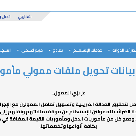
Header
شكاوي
اتصل بن
Top
لضرائب الدولية
خدمات الإستعلام
نماذج
مركز اعلامى
التسهيل
بيانات تحويل ملفات ممولي مأمور
عزيزي الممول...
ل لتحقيق العدالة الضريبية وتسهيل تعامل الممولين مع الإجرا
لحة الضرائب للممولين الإستعلام عن موقف ملفاتهم ونقلهم إل
ة، ودمج كل من مأموريات الدخل ومأموريات القيمة المضافة في
بكافة أنواعها وتخصصاتها.