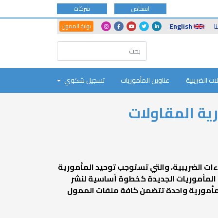
اشخاص
شركات
Another
Social
ا
English
بوابة الممول
Portals
Icons
ات الضريبية
عناوين المأموريات
تسجيل شكوي
ية المقاولات
ءات الضريبية، والتي تستوجب توحيد المأمورية
ي المأموريات الجديدة كخطوة أساسية لنشر
 مأمورية واحدة تتضمن كافة ملفات الممول