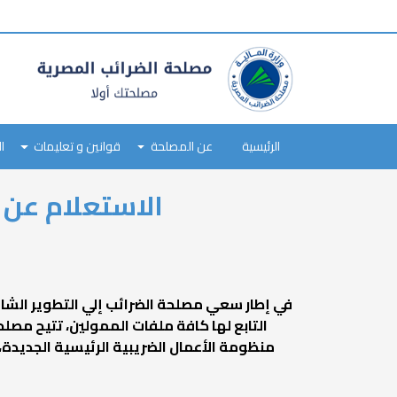
tax
payer
type
Main
navigation
الرئيسية
عن المصلحة
قوانين و تعليمات
ا
Skip
الاستعلام عن 
to
main
content
في إطار سعي مصلحة الضرائب إلي التطوير الشام
التابع لها كافة ملفات الممولين، تتيح مص
منظومة الأعمال الضريبية الرئيسية الجديد