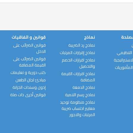
مصلحة
نماذج
قوانين و اتفاقيات
نماذج رد الضريبة
قوانين الضرائب على
الدخل
التنظيمي
نماذج إقرارات المرتبات
قوانين الضرائب على
استيراتيجية
نماذج اقرارات الخصم
القيمة المضافة
والتحصيل
المأموريات
كتب دورية و تعليمات
نماذج اقرارات القيمة
المضافة
مبادئ لجان الطعن
نماذج الدمغة
إذون وسندات الخزانة
نماذج رسم التنمية
قوانين أخرى ذات صلة
نماذج منظومة توحيد
معايير احتساب ضريبة
المرتبات والاجور