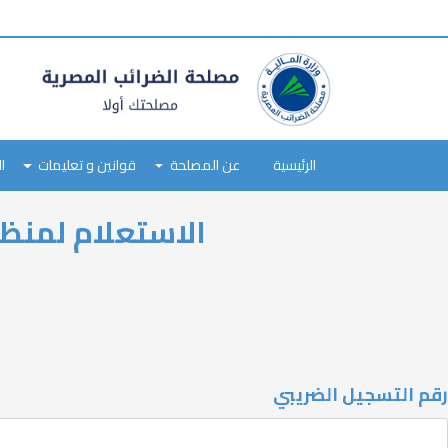
tax
payer
type
Main
navigation
الرئيسية
عن المصلحة
قوانين و تعليمات
ا
Skip
الاستعلام لمنظو
to
main
content
رقم التسجيل الضريبي