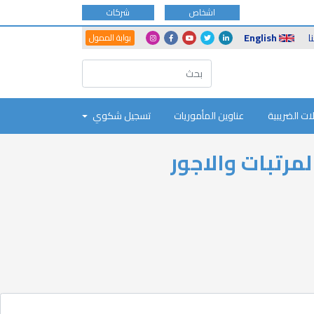
اشخاص
شركات
Another
Social
ا
English
بوابة الممول
Portals
Icons
ات الضريبية
عناوين المأموريات
تسجيل شكوي
مرتبات والاجور