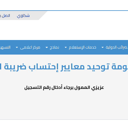
Header
شكاوي
اتصل بن
Top
لضرائب الدولية
خدمات الإستعلام
نماذج
مركز اعلامى
التسهيل
مة توحيد معايير إحتساب ضريبة ال
عزيزي الممول برجاء أدخال رقم التسجيل