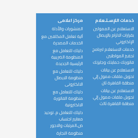
خدمات اللإسـتـعلام
مركز اعلامى
الاستعلام عن الممولين
المنشورات والأدلة
بقرارات الالزام بالإيصال
آلية تعامل المكلفين مع
الإلكتروني
الخدمات المصدرة
خدمات الاستعلام لبرنامج
دليلك للتعامل مع
تحفيز المواطنين
المنظومة الضريبية
فاتورتك حمايتك وجايزتك
الرئيسية الجديدة
الاستعلام عن بيانات
دليلك للتعامل مع
تحويل ملفات ممول إلي
منظومة الايصال
منطقة القاهرة ثان
الالكترونى
الاستعلام عن بيانات
دليلك للتعامل مع
تحويل ملفات ممول إلي
منظومة الفاتورة
منطقة القاهرة ثالث
الالكترونية
دليلك للتعامل م. توحيد
معايير احتساب
ض.المرتبات والاجور
منظومة التجارة