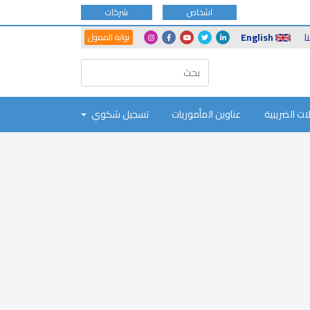
اشخاص
شركات
Another
Social
ا
English
بوابة الممول
Portals
Icons
ات الضريبية
عناوين المأموريات
تسجيل شكوي