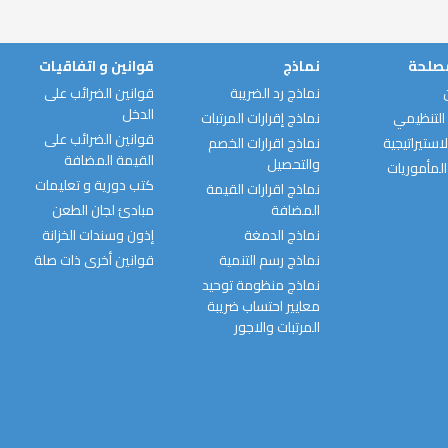
مصلحة
نماذج
قوانين و اتفاقيات
نماذج رد الضريبة
قوانين الضرائب على
الدخل
التنظيمي
نماذج إقرارات المرتبات
قوانين الضرائب على
استيراتيجية
نماذج اقرارات الخصم
القيمة المضافة
والتحصيل
المأموريات
كتب دورية و تعليمات
نماذج اقرارات القيمة
المضافة
مبادئ لجان الطعن
نماذج الدمغة
إذون وسندات الخزانة
نماذج رسم التنمية
قوانين أخرى ذات صلة
نماذج منظومة توحيد
معايير احتساب ضريبة
المرتبات والاجور