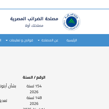
tax
payer
type
Main
navigation
الرئيسية
عن المصلحة
قوانين و تعليمات
ا
Skip
to
main
content
الرقم / السنة
154 لسنة
بشأن أيلول
2026
148 لسنة
تعديل بعض أح
2026