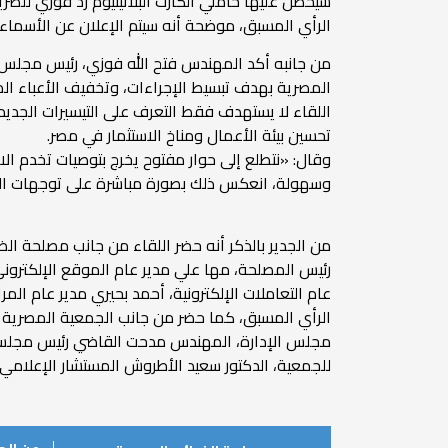
سيحصل عليها حاملي الكارت البلاتينيوم رد فوري ل
الرأي المسبق، موضحة أنه سيتم الإعلان عن الأسماء و
من جانبه أكد المهندس فتح الله فوزي، رئيس مجلس إد
المصرية بهدف تبسيط الإجراءات، وتخفيف الأعباء الما
اللقاء لا يستهدف فقط التعرف على التيسيرات الجديدة
تحسين بيئة الأعمال ومناخ الاستثمار في مصر.
وقال: «نتطلع إلى حوار مفتوح يخرج بتوصيات تخدم ال
وسهولة، انعكس ذلك بصورة مباشرة على توجهات الم
من الجدير بالذكر أنه حضر اللقاء من جانب مصلحة ال
رئيس المصلحة، مها علي مدير عام الموقع الإلكتر
عام التعاملات الإلكترونية، أحمد بحيري مدير عام ا
الرأي المسبق، كما حضر من جانب الجمعية المصرية اللب
مجلس الإدارة، المهندس مدحت القاضي رئيس مجلس إدار
للجمعية، الدكتور سعيد الأطروش المستشار الإعلامي 