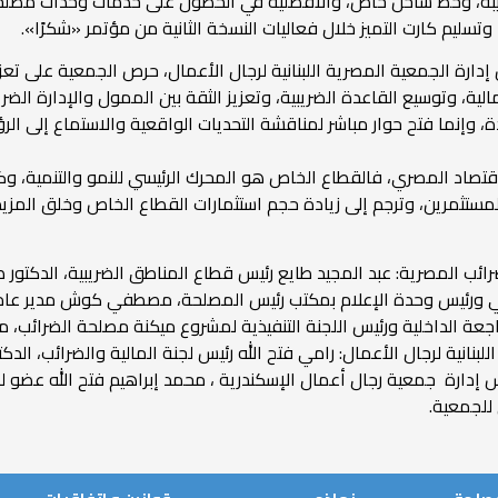
لضريبة، وخط ساخن خاص، والأفضلية في الحصول على خدمات وحدات مصل
تسليم كارت التميز خلال فعاليات النسخة الثانية من مؤتمر «شكرًا».
ارة الجمعية المصرية اللبنانية لرجال الأعمال، حرص الجمعية على تعز
لية، وتوسيع القاعدة الضريبية، وتعزيز الثقة بين الممول والإدارة الضر
، وإنما فتح حوار مباشر لمناقشة التحديات الواقعية والاستماع إلى الر
اقتصاد المصري، فالقطاع الخاص هو المحرك الرئيسي للنمو والتنمية، وك
ستثمرين، وترجم إلى زيادة حجم استثمارات القطاع الخاص وخلق المز
ضرائب المصرية: عبد المجيد طايع رئيس قطاع المناطق الضريبية، الدكتو
وني ورئيس وحدة الإعلام بمكتب رئيس المصلحة، مصطفي كوش مدير عام
لمراجعة الداخلية ورئيس اللجنة التنفيذية لمشروع ميكنة مصلحة الضرائ
نانية لرجال الأعمال: رامي فتح الله رئيس لجنة المالية والضرائب، الدكت
ة جمعية رجال أعمال الإسكندرية ، محمد إبراهيم فتح الله عضو لجنة 
للجمعية.