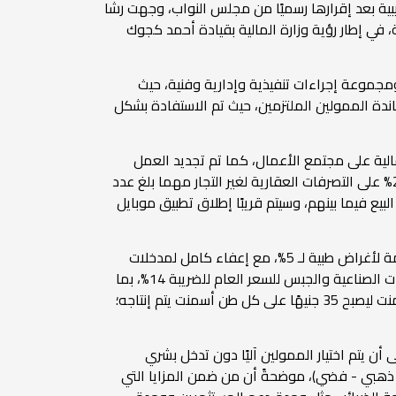
يبية بعد إقرارها رسميًا من مجلس النواب، وجهت رشا
 في إطار رؤية وزارة المالية بقيادة أحمد كجوك
ة الثانية من التسهيلات الضريبية تتضمن تعديلات تشريعة في7 قوانين ضريبية ومجموعة إجراءات تنفيذية وإدارية وفنية، حيث
ندة الممولين الملتزمين، حيث تم الاستفادة بشكل
الية على مجتمع الأعمال، كما تم تجديد العمل
بقانون إنهاء المنازعات الضريبية لمدة ستة أشهر؛ ليتم تلقي الطلبات حتى 31 ديسمبر 2026، مشيرةً إلى أنه تم توحيد نسبة 2.5% على التصرفات العقارية لغير التجار مهما بلغ عدد
عقارية عند البيع فيما بينهم، وسيتم قريبًا إطلاق تطبيق موبايل
تابعت رئيس مصلحة الضرائب المصرية، أنه تقرر تخفيض سعر ضريبة القيمة المضافة على الأجهزة الطبية والأجهزة المستخدمة لأغراض طبية لـ 5%، مع إعفاء كامل لمدخلات
تصنيع أجهزة الغسيل الكلوي ومرشحات الكلى الصناعية؛ بما ينتهي بالتخفيف على المرضى، مشيرة إلى أنه تم إخضاع المنظفات الصناعية والجبس للسعر العام للضريبة 14%، بما
يسهم في تخفيض التكلفة على المنتجين من خلال خصم ضريبة المدخلات، كما تم توحيد رسم تنمية الموارد المالية على الأسمنت ليصبح 35 جنيهًا على كل طن أسمنت يتم إنتاجه؛
 أن يتم اختيار الممولين آليًا دون تدخل بشري
- ذهبي - فضي)، موضحةً أن من ضمن المزايا التي