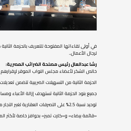
في أولى لقاءاتها المفتوحة للتعريف بالحزمة الثانية 
لرجال الأعمال..
رشا عبدالعال رئيس مصلحة الضرائب المصرية:
خالص الشكر لأعضاء مجلس النواب الموقر لإقرارهم الح
الحزمة الثانية من التسهيلات الضريبية تتضمن تعديلات تشريعية في7 قوانين ضريبية.. ومجموعة إجراءا
جميع بنود الحزمة الثانية تستهدف إزالة الأعباء ومسا
توحيد نسبة 2.5% على التصرفات العقارية لغير التجار مهما بلغ عدد التصرفات.. وإعفاء كامل عند البيع لأقارب الدرجة الأولى.. وأبليكشن خاص لحساب الضريبة
«قائمة بيضاء» و«كارت تميز» بحوافز خاصة لأكثر المم