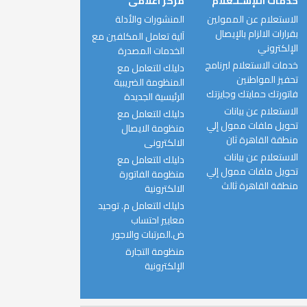
خدمات اللإسـتـعلام
مركز اعلامى
الاستعلام عن الممولين
المنشورات والأدلة
بقرارات الالزام بالإيصال
آلية تعامل المكلفين مع
الإلكتروني
الخدمات المصدرة
خدمات الاستعلام لبرنامج
دليلك للتعامل مع
تحفيز المواطنين
المنظومة الضريبية
فاتورتك حمايتك وجايزتك
الرئيسية الجديدة
الاستعلام عن بيانات
دليلك للتعامل مع
تحويل ملفات ممول إلي
منظومة الايصال
منطقة القاهرة ثان
الالكترونى
الاستعلام عن بيانات
دليلك للتعامل مع
تحويل ملفات ممول إلي
منظومة الفاتورة
منطقة القاهرة ثالث
الالكترونية
دليلك للتعامل م. توحيد
معايير احتساب
ض.المرتبات والاجور
منظومة التجارة
الإلكترونية