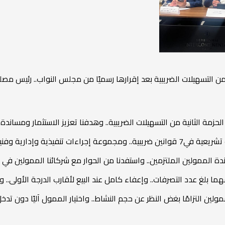
من التسهيلات الضريبية بعد إقرارها رسميًا من مجلس النواب.. رئيس مصل
زمة الثانية من التسهيلات الضريبية.. وهدفنا تعزيز الاستثمار ومساندة
ت تنفيذية وإدارية وفنية
ندة الممولين الملتزمين.. واستفدنا من الحوار مع شركائنا الممولين في ص
ولين التزامًا بغض النظر عن حجم النشاط.. واختيار الممول آليًا دون ت