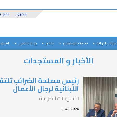
Header
شكاوي
اتصل بن
Top
لضرائب الدولية
خدمات الإستعلام
نماذج
مركز اعلامى
التسهيل
الأخبار و المستجدات
رئيس مصلحة الضرائب تلتق
اللبنانية لرجال الأعمال
التسهيلات الضريبية
1-07-2026