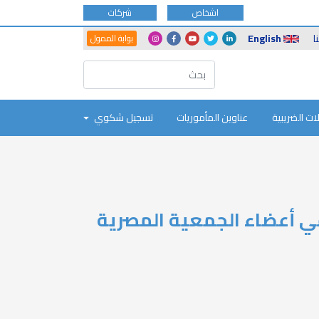
اشخاص
شركات
Another
Social
ا
English
بوابة الممول
Portals
Icons
ات الضريبية
عناوين المأموريات
تسجيل شكوي
ي أعضاء الجمعية المصرية