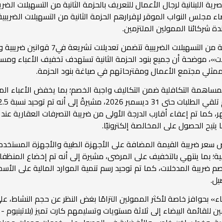
ة اللبنانية لرجال الأعمال للتعريف بالحزمة الثانية من التسهيلات الضر
 مجلس النواب الموقر لإقرارهم الحزمة الثانية من التسهيلات الضريبية،
دة شركائنا الممولين الملتزمين.
أكدت رئيس مصلحة الضرائب المصرية أن الحزم
ات»، موضحة أن جميع بنود الحزمة الثانية تستهدف تخفيف الأعباء ومسا
وممثلي مجتمع الأعمال ومقترحاتهم في صياغة بنود الحزمة.
المساهمة التكافلية ضمن التكاليف واجبة الخصم؛ بما يخفض الأعباء الم
السداد لـ60 يومًا بدلًا من شهر، كما تم إعفاء أقارب الدرجة الأولى من ضريبة التصرفات ال
تيح الحصول على المخالصة إلكترونيًا.
يل.
ء» بحوافز خاصة لأكثر الممولين التزامًا بغض النظر عن حجم النشاط، على
 للقائمة البيضاء إلى ثلاثة مستويات وتسليمهم كارت تميز (بلاتينيوم 