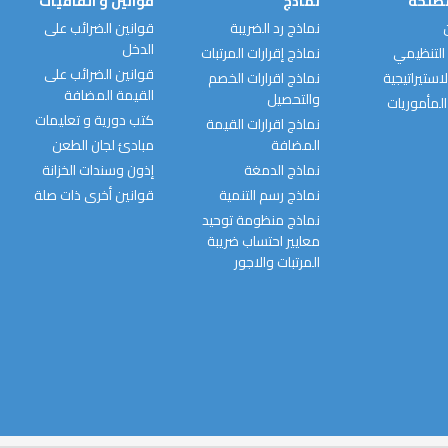
مصلحة
نماذج
قوانين و اتفاقيات
نماذج رد الضريبة
قوانين الضرائب على
الدخل
التنظيمي
نماذج إقرارات المرتبات
قوانين الضرائب على
استيراتيجية
نماذج اقرارات الخصم
القيمة المضافة
والتحصيل
المأموريات
كتب دورية و تعليمات
نماذج اقرارات القيمة
المضافة
مبادئ لجان الطعن
نماذج الدمغة
إذون وسندات الخزانة
نماذج رسم التنمية
قوانين أخرى ذات صلة
نماذج منظومة توحيد
معايير احتساب ضريبة
المرتبات والاجور