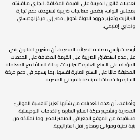
تعديلات قانون الضريبة على القيمة المضافة، الجاري مناقشته
بمجلس النواب، يتضمن معالجات ضريبية تستهدف دعم تجارة
الترانزيت وتعزيز جهود الدولة لتحويل مصر إلى مركز لوجيستي
وتجاري إقليمي.
أوضحت رئيس مصلحة الضرائب المصرية، أن مشروع القانون ينص
على عدم استحقاق الضريبة على القيمة المضافة على الخدمات
المؤداة على السلع العابرة “الترانزيت”، وذلك اتساقًا مع المعاملة
المطبقة حاليًا على السلع العابرة نفسها، بما يسهم في دعم حركة
التجارة والخدمات المرتبطة بالموانئ المصرية.
وأضافت، أن هذه التعديلات من شأنها تعزيز تنافسية الموانئ
المصرية وتشجيع حركة السلع العابرة والخدمات اللوجيستية،
مستفيدة من الموقع الجغرافي المتميز لمصر، وما تمتلكه من
بنية تحتية وموانئ ومحاور نقل استراتيجية.