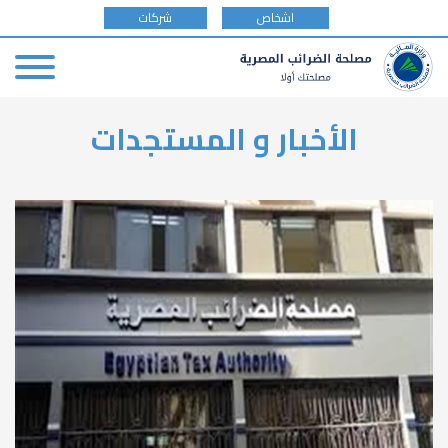
tax
اشخاص
شركات
payer
type
Skip
الأخبار و المستجدات
to
main
content