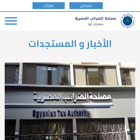
tax
اشخاص
شركات
payer
type
Skip
الأخبار و المستجدات
to
main
content