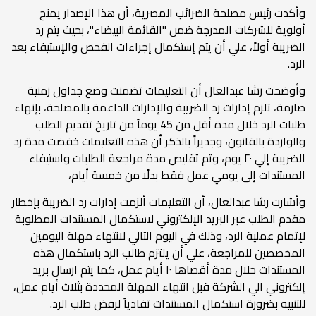
وأكدت رئيس مصلحة الضرائب المصرية، أن هذا الإصدار يمنح
أولوية للشركات المدرجة ضمن "القائمة البيضاء"، بحيث يتم رد
الضريبة أولاً، علي أن يتم إستكمال إجراءات الفحص والإستيفاء بعد
الرد.
وأوضحت رشا عبدالعال أن التعليمات تضمنت وضع جداول زمنية
صارمة، تلزم إدارات رد الضريبة والإدارات الداعمة بالمصلحة، بإنهاء
طلبات الرد خلال مدة أقل من 45 يوماً من تاريخ تقديم الطلب
والواردة بالقانون، وجديراً بالذكر أن هذه التعليمات خفضت مدة رد
الضريبة إلي ٢٠ يوم، وتم تقليص مدة مراجعة الطلبات واستيفاء
المستندات إلى يومي عمل فقط بدلًا من خمسة أيام،
وأشارت رشا عبدالعال، أن التعليمات ألزمت إدارات رد الضريبة بإخطار
مقدم الطلب عبر البريد الإلكتروني لاستكمال المستندات المطلوبة
لإتمام عملية الرد، وذلك في اليوم التالي لانتهاء مهلة اليومين
المخصصين للمراجعة، علي أن يلتزم طالب الرد باستكمال هذه
المستندات خلال مدة أقصاها ١٠ أيام عمل، كما يتم ارسال بريد
إلكتروني الي الشركة قبل انتهاء المهلة المحددة بثلاث أيام عمل،
للتنبيه بضرورة استكمال المستندات تفادياً لرفض طلب الرد.