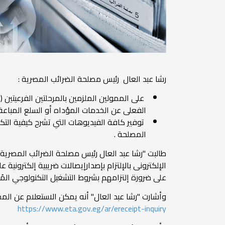
رشا عبد العال رئيس مصلحة الضرائب المصرية :
على الممولين الملزمين بالمرحلتين الفرعيتين (ال
الفعلى عن الخدمات المؤداه أو السلع المباعة للمستهلك 
توفير كافة الفيديوهات التي تشرح كيفية التك
المصلحة .
طالبت "رشا عبد العال رئيس مصلحة الضرائب المصرية " 
على ضرورة إلتزامهم بشروط التشغيل التكنولوجي المُحد
وأشارت "رشا عبد العال" أنه يمكن الاستعلام عن الممول
https://www.eta.gov.eg/ar/ereceipt-inquiry