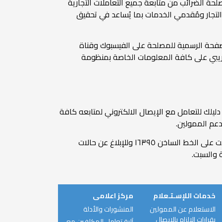
حة الضرائب من متابعة جميع التعاملات التجارية
ين الممولين والمستهلكين من خلال التكامل الإلكتروني مع أنظمة الحسابات وأجهزة نقاط البيع pos لدى التجار ومُقدمي الخدمات بما يُساعد في تحقيق
صفحة الرسمية للمصلحة على الفيسبوك وقناة
لضريبي على كافة المعلومات الخاصة بمنظومة
ليلك للتعامل مع الإيصال الالكتروني لمتابعه كافة
دعم الممولين.
ومن الجدير بالذكر أن مركز الاتصالات المتكامل التابع لمصلحة الضرائب المصرية يقوم بالرد على كافة الاستفسارات والتساؤلات على الخط الساخن ١٦٣٩٥ وللإبلاغ عن حالات
خدمات اللإسـتـعلام
مركز اعلامى
الاستعلام عن الممولين
المنشورات والأدلة
بقرارات الالزام بالإيصال
آلية تعامل المكلفين مع