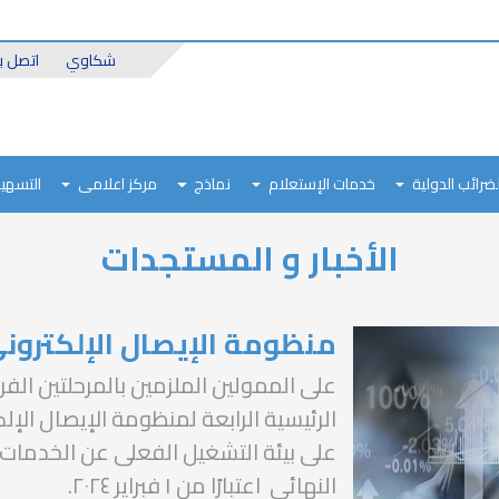
Header
شكاوي
اتصل بن
Top
لضرائب الدولية
خدمات الإستعلام
نماذج
مركز اعلامى
التسهيل
الأخبار و المستجدات
منظومة الإيصال الإلكترون
على الممولين الملزمين بالمرحلتين الفرعي
الرئيسية الرابعة لمنظومة الإيصال الإلك
على بيئة التشغيل الفعلى عن الخدمات 
النهائى اعتبارًا من ١ فبراير ٢٠٢٤.