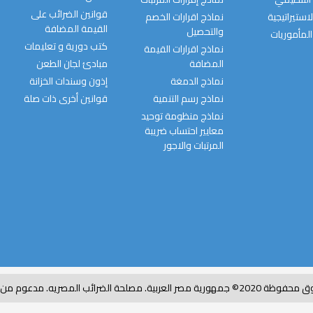
قوانين الضرائب على
استيراتيجية
نماذج اقرارات الخصم
القيمة المضافة
والتحصيل
المأموريات
كتب دورية و تعليمات
نماذج اقرارات القيمة
المضافة
مبادئ لجان الطعن
نماذج الدمغة
إذون وسندات الخزانة
نماذج رسم التنمية
قوانين أخرى ذات صلة
نماذج منظومة توحيد
معايير احتساب ضريبة
المرتبات والاجور
ربية. مصلحة الضرائب المصريه. مدعوم من e-finance