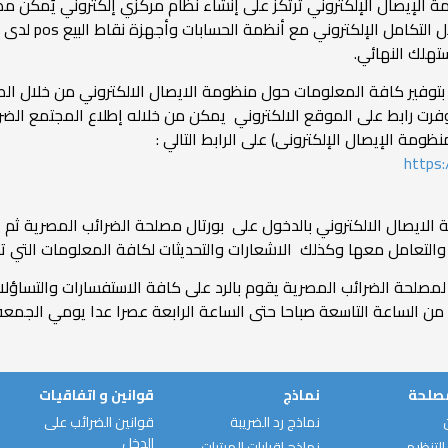
لإيصال الإلكتروني ترتكز على إنشاء نظام مركزي إلكتروني يُمكِّن مصل
للسلع والخدمات ب
تهلك النهائي.
 بتوفير كافة المعلومات حول منظومة الايصال الالكتروني من خلال ال
ا وفرت رابط على الموقع الالكتروني يمكن من خلاله إطلاع المجتمع ا
ظومة الإيصال الإلكترونى) على الرابط التالي :
https:
 الايصال الالكتروني بالدخول على بورتال مصلحة الضرائب المصرية ثم د
والتعامل معها وكذلك الاشعارات والتحديثات لكافة المعلومات التي ت
مصلحة
نماذج
قوانين و اتفاقيات
نماذج رد الضريبة
قوانين الضرائب على
الدخل
التنظيمي
نماذج إقرارات المرتبات