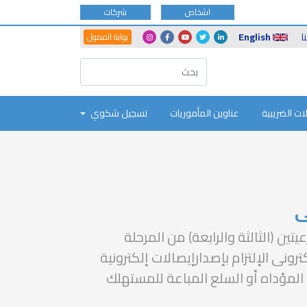
اشخاص
شركات
Another
Social
ا
English
بوابة الممول
Portals
Icons
ات الضريبية
عناوين المأموريات
تسجيل شكوي
ى
تين (الثالثة والرابعة) من المرحلة
ترونى الإلتزام بإصدارإيصالات إلكترونية
المؤداه أو السلع المباعة للمستهلك