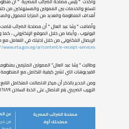
وأكدت " رئيس مصلحة الضرائب المصرية " أن منظومة ا
أهداف المنظومة والعديد من المزايا للممول والمس
وأضافت " رشا عبد العال " أن مصلحة الضرائب قامت
اليوتيوب ، وأيضا من خلال الموقع الإلكتروني ، كم
الإيصال الالكترونى من خلال (دليلك في التعامل مع من
//www.eta.gov.eg/ar/content/e-receipt-services
وطالبت " رشا عبد العال" الممولين الملزمين بمنظومة
الفيديوهات التي تشرح كيفية التكامل مع المنظومة 
التهرب الضريبي يتم الاتصال على الخط الساخن ١٦١٨٩ من الساعة التاسعة صباحا حتى الساعة الرابعة عصرا عدا يومي الجمعة والسبت.
عن ال
مصلحة الضرائب المصرية
من نحن
مصلحتك أولا
الهيكل 