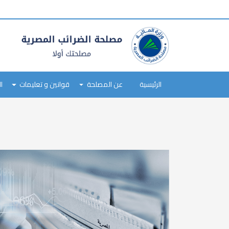
tax
payer
type
Main
navigation
الرئيسية
عن المصلحة
قوانين و تعليمات
ا
Skip
to
main
content