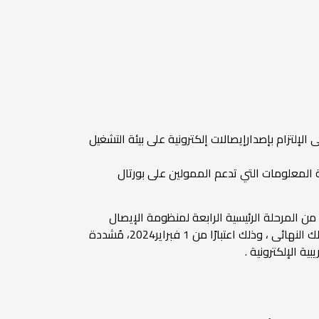
 الإلتزام بإصدارإيصالات إلكترونية على بيئة التشغيل
المعلومات التي تدعم الممولين على بورتال
 من المرحلة الرئيسية الرابعة لمنظومة الإيصال
الإلكترونى بالإلتزام بإصدارإيصالات ضريبية إلكترونية على بيئة التشغيل الفعلى عن الخدمات المؤداه أو السلع المباعة للمستهلك النهائى ، وذلك اعتبارًا من 1 فبراير2024، مُشددة
ة الإلكترونية .