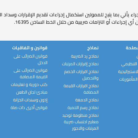
 يأتي بما يتيح للممولين استكمال إجراءات تقديم الإقرارات وسداد الالت
 إجراءات أو التزامات ضريبية من خلال الخط الساخن 16395.
مصلحة
نماذج
قوانين و اتفاقيات
نماذج رد الضريبة
قوانين الضرائب على
الدخل
التنظيمي
نماذج إقرارات المرتبات
قوانين الضرائب على
استيراتيجية
نماذج اقرارات الخصم
القيمة المضافة
والتحصيل
المأموريات
كتب دورية و تعليمات
نماذج اقرارات القيمة
المضافة
مبادئ لجان الطعن
نماذج الدمغة
إذون وسندات الخزانة
نماذج رسم التنمية
قوانين أخرى ذات صلة
نماذج منظومة توحيد
معايير احتساب ضريبة
المرتبات والاجور