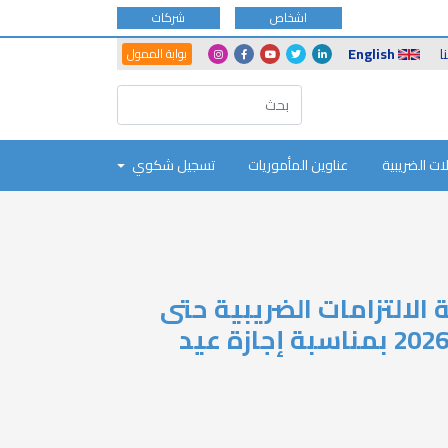
اشخاص
شركات
Another
Social
ا
English
بوابة الممول
Portals
Icons
ات الضريبية
عناوين المأموريات
تسجيل شكوي
الالتزامات الضريبية حتى
يوم الاثنين الموافق 1/ 6/ 2026 بمناسبة إجازة عيد