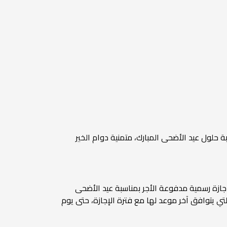
حلول عيد الأضحى المبارك، متمنية دوام الخير
 رشا عبد العال، أنه في ضوء قرار رئيس مجلس الوزراء بأن تكون الفترة من الثلاثاء 26 مايو حتى الأحد 31 مايو 2026 إجازة رسمية مدفوعة الأجر بمناسبة عيد الأضحى
التي يتوافق آخر موعد لها مع فترة الإجازة، حتى يوم