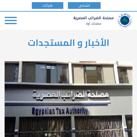
tax
اشخاص
شركات
payer
type
Skip
الأخبار و المستجدات
to
main
content