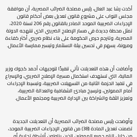
أكدت رشا عبد العال، رئيس مصلحة الضرائب المصرية، أن موافقة
مجلس النواب على مشروع قانون تعديل بعض أحكام قانون
الإجراءات الضريبية الموحد الصادر بالقانون رقم 206 لسنة 2020،
تمثل محطة جديدة في مسار الإصلاح الضريبي الذي تنتهجه الدولة
المصرية، وتترجم حرص الحكومة على بناء نظام ضريبي أكثر كفاءة
ومرونة، يسهم في تحسين بيئة الاستثمار وتيسير ممارسة الأعمال.
وأضافت أن هذه التعديلات تأتي تنفيذًا لتوجيهات أحمد كجوك وزير
المالية، التي تستهدف استكمال مسيرة الإصلاح الضريبي، والإسراع
في تنفيذ الحزمة الثانية من التسهيلات الضريبية، وتبسيط الإجراءات
أمام الممولين، وترسيخ مبادئ الشفافية والعدالة الضريبية،
وتعزيز الثقة والشراكة بين الإدارة الضريبية ومجتمع الأعمال.
وأوضحت رئيس مصلحة الضرائب المصرية أن التعديلات الجديدة
تضمنت تعديل المادة (38) من قانون الإجراءات الضريبية الموحد،
من خلال إلزام جميع الممولين الذين يزاولون أنشطة تجارية أو