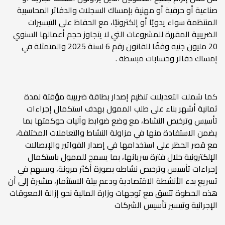
صناعية أو حرفية أو مهنية بإمساك السجلات والدفاتر المحاسبية
المنتظمة سواء يدويًا أو إلكترونيًا، مع الحفاظ على التيسيرات
الضريبية المقررة للمشروعات التي لا يتجاوز حجم أعمالها السنوي
20 مليون جنيه وفقًا للقانون رقم 6 لسنة 2025 والمتمثلة في
إمساك دفاتر وحسابات مبسطة .
كما شملت التعديلات تنظيم إصدار بطاقة ضريبية مؤقتة لمدة
ثمانية أشهر بناء على طلب الممول بهدف استكمال إجراءات
تأسيس وترخيص النشاط، مع وضع ضوابط وآليات حوكمتها بما
يضمن الاستفادة منها في مزاولة النشاط والتعاملات المختلفة،
مع قصر الحظر على استخدامها في إصدار الفواتير والإيصالات
الإلكترونية خلال فترة سريانها، بما يسمح للممول باستكمال
إجراءات تأسيس وترخيص نشاطه بصورة أكثر مرونة، ويسهم في
تسريع بدء الأنشطة الاقتصادية ودعم بيئة الاستثمار، مشيرة إلى أن
هذه الخطوة تتسق مع توجهات وزارة المالية نحو إزالة المعوقات
الإجرائية وتيسير تأسيس الشركات