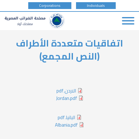
tax
Corporations
Individuals
payer
type
Skip
اتفاقيات متعددة الأطراف
to
main
(النص المجمع)
content
الاردن.pdf
Jordan.pdf
البانيا.pdf
Albania.pdf