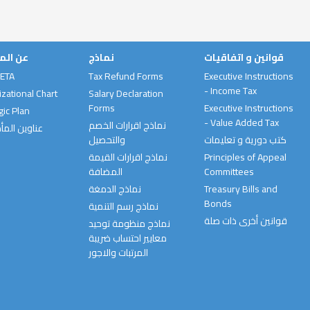
قوانين و اتفاقيات
نماذج
عن الم
 ETA
Tax Refund Forms
Executive Instructions
- Income Tax
zational Chart
Salary Declaration
Forms
Executive Instructions
gic Plan
- Value Added Tax
نماذج اقرارات الخصم
عناوين المأ
كتب دورية و تعليمات
والتحصيل
نماذج اقرارات القيمة
Principles of Appeal
المضافة
Committees
نماذج الدمغة
Treasury Bills and
Bonds
نماذج رسم التنمية
قوانين أخرى ذات صلة
نماذج منظومة توحيد
معايير احتساب ضريبة
المرتبات والاجور