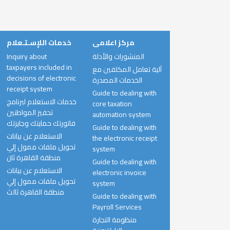
مركز اعلامى
خدمات اللإسـتـعلام
Inquiry about
المنشورات والأدلة
taxpayers included in
آلية تعامل المكلفين مع
decisions of electronic
الخدمات المصدرة
receipt system
Guide to dealing with
خدمات الاستعلام لبرنامج
core taxation
تحفيز المواطنين
automation system
فاتورتك حمايتك وجايزتك
Guide to dealing with
الاستعلام عن بيانات
the electronic receipt
تحويل ملفات ممول إلي
system
منطقة القاهرة ثان
Guide to dealing with
الاستعلام عن بيانات
electronic invoice
تحويل ملفات ممول إلي
system
منطقة القاهرة ثالث
Guide to dealing with
Payroll Services
منظومة التجارة