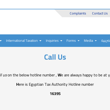
Header
Complaints
Contact Us
Top
International Taxation
Inquiries
Forms
Media
ضريبية
Call Us
ll us
on the below hotline number ,
W
e are always happy to be at y
H
ere is Egyptian Tax Authority Hotline number
16395