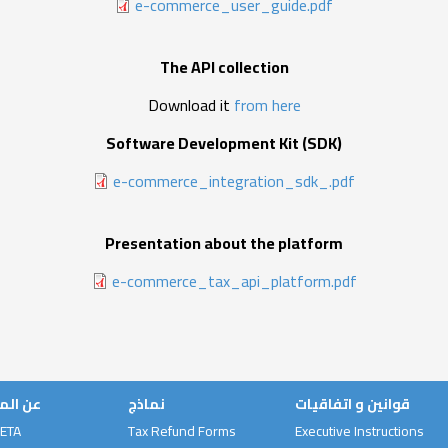
e-commerce_user_guide.pdf
The API collection
Download it
from here
Software Development Kit (SDK)
e-commerce_integration_sdk_.pdf
Presentation about the platform
e-commerce_tax_api_platform.pdf
قوانين و اتفاقيات
نماذج
عن الم
 ETA
Tax Refund Forms
Executive Instructions