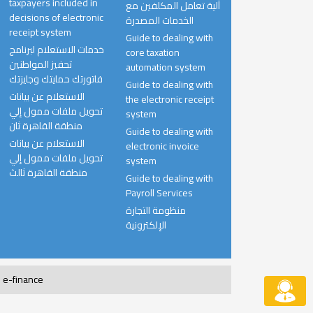
taxpayers included in
آلية تعامل المكلفين مع
decisions of electronic
الخدمات المصدرة
receipt system
Guide to dealing with
خدمات الاستعلام لبرنامج
core taxation
تحفيز المواطنين
automation system
فاتورتك حمايتك وجايزتك
Guide to dealing with
الاستعلام عن بيانات
the electronic receipt
تحويل ملفات ممول إلي
system
منطقة القاهرة ثان
Guide to dealing with
الاستعلام عن بيانات
electronic invoice
تحويل ملفات ممول إلي
system
منطقة القاهرة ثالث
Guide to dealing with
Payroll Services
منظومة التجارة
الإلكترونية
جميع الحقوق محفوظة 2020© جمهورية مصر العربية. مصلحة الضرائب المصريه. مدعوم من e-finance