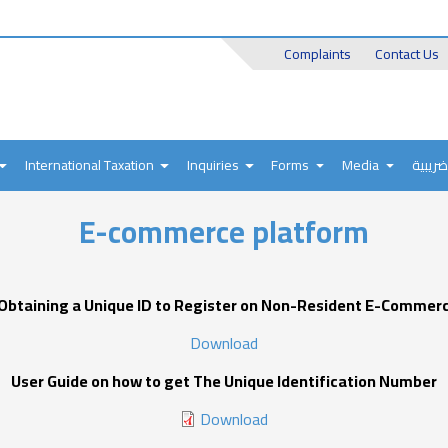
Header
Complaints
Contact Us
Top
International Taxation
Inquiries
Forms
Media
ضريبية
E-commerce platform
 Obtaining a Unique ID to Register on Non-Resident E-Commerc
Download
User Guide on how to get The Unique Identification Number
Download