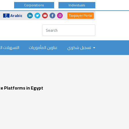
Corporations
Individuals
Social
Another
Arabic
Taxpayer Portal
Icons
Portals
تسجيل شكوي
عناوين المأموريات
التسهيلات ال
e Platforms in Egypt