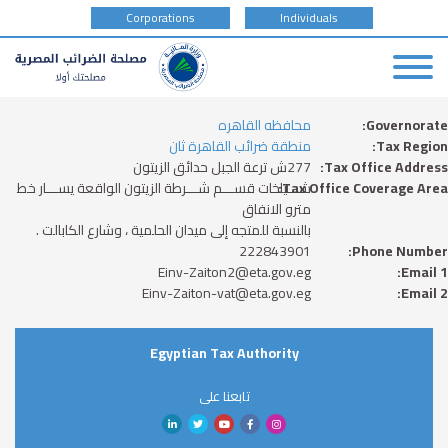
tax
Corporations
Individuals
payer
type
Skip
Governorate
محافظه القاهره
to
Tax Region
منطقة ضرائب القاهرة ثان
main
Tax Office Address
277ش ترعة الجبل حدائق الزيتون
content
Tax Office Coverage Area
شـــياخات قســـم شـــرطة الزيتون الواقعة يســـار خط
مترو الانفاق
بالنسبة للمتجه إلى ميدان الحلمية ، وشارع الكابالت .
222843901
Phone Number
Einv-Zaiton2@eta.gov.eg
Email 1
Einv-Zaiton-vat@eta.gov.eg
Email 2
Egyptian Tax Authority
تابعنا على