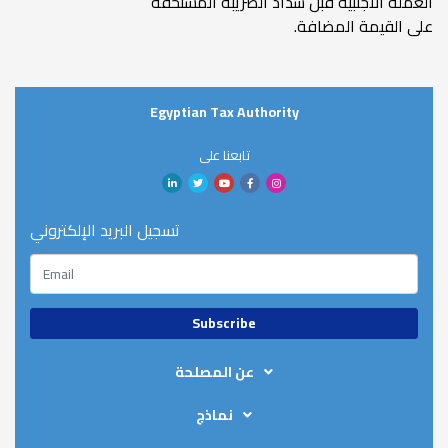
العملة الأجنبية قبل سداد الضريبة المستحقة
على القيمة المضافة.
Egyptian Tax Authority
تابعنا على
تسجيل البريد الإلكتروني
عن المصلحة
About ETA
نماذج
Organizational Chart
Tax Refund Forms