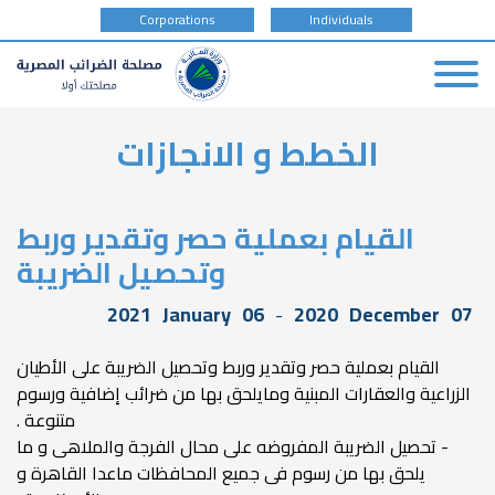
tax
Corporations
Individuals
payer
type
Skip
الخطط و الانجازات
to
main
content
القيام بعملية حصر وتقدير وربط
وتحصيل الضريبة
2021
January
06
-
2020
December
07
القيام بعملية حصر وتقدير وربط وتحصيل الضريبة على الأطيان
الزراعية والعقارات المبنية ومايلحق بها من ضرائب إضافية ورسوم
متنوعة .
- تحصيل الضريبة المفروضه على محال الفرجة والملاهى و ما
يلحق بها من رسوم فى جميع المحافظات ماعدا القاهرة و