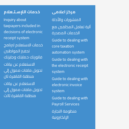
مركز اعلامى
خدمات اللإسـتـعلام
المنشورات والأدلة
Inquiry about
taxpayers included in
آلية تعامل المكلفين مع
decisions of electronic
الخدمات المصدرة
receipt system
Guide to dealing with
خدمات الاستعلام لبرنامج
core taxation
تحفيز المواطنين
automation system
فاتورتك حمايتك وجايزتك
Guide to dealing with
الاستعلام عن بيانات
the electronic receipt
تحويل ملفات ممول إلي
system
منطقة القاهرة ثان
Guide to dealing with
الاستعلام عن بيانات
electronic invoice
تحويل ملفات ممول إلي
system
منطقة القاهرة ثالث
Guide to dealing with
Payroll Services
منظومة التجارة
الإلكترونية