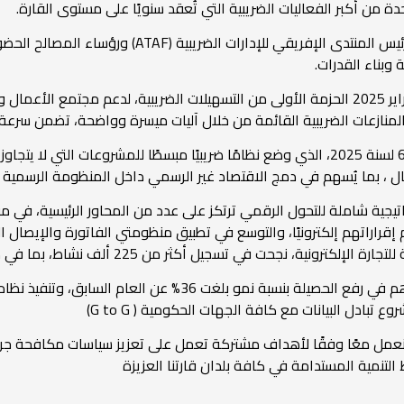
من أكبر الفعاليات الضريبية التي تُعقد سنويًا على مستوى القارة.
وخلال اللقاء، حظيت كلمة مصر بإشادة واسعة من رئيس ا
وبناء القدرات.
وأضافت أن مصلحة الضرائب المصرية أطلقت في فبراير 2025 الحزمة الأولى من التسهيلات الضريب
المنازعات الضريبية القائمة من خلال آليات ميسرة وواضحة، تضمن سرعة إ
ال ، بما يُسهم في دمج الاقتصاد غير الرسمي داخل المنظومة الرسمية 
يجية شاملة للتحول الرقمي ترتكز على عدد من المحاور الرئيسية، في مق
جحت في تسجيل أكثر من 225 ألف نشاط، بما في ذلك منصات دولية كبرى
بالإضافة إلى تطبيق نظام موحد لضريبة المرتبات، ساهم في رفع الحص
 نعمل معًا وفقًا لأهداف مشتركة تعمل على تعزيز سياسات مكافحة جرائ
ط التنمية المستدامة في كافة بلدان قارتنا العزيزة