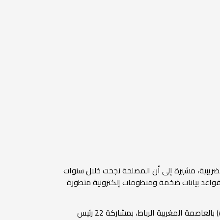
 الضريبية، مشيرة إلى أن المصلحة نجحت خلال سنوات
ى قواعد بيانات ضخمة ومنظومات إلكترونية متطورة
جاء ذلك خلال كلمتها في منتدى رؤساء المصالح الضريبية الإفريقية، والذي نظمه المنتدى الإفريقي للإدارات الضريبية (ATAF) بالعاصمة المغربية الرباط، بمشاركة 22 رئيس