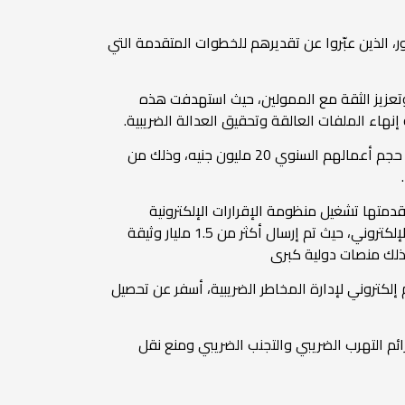
لمنتدى الإفريقي للإدارات الضريبية (ATAF) ورؤساء المصالح الحضور، الذين عبّروا عن تقديرهم للخطوات المتقدمة التي
ية، لدعم مجتمع الأعمال وتعزيز الثقة مع الممولين، حيث استهدفت هذه
نهاء الملفات العالقة وتحقيق العدالة الضريبية.
وأوضحت أن هذه الحزمة تضمنت صدور القانون رقم 6 لسنة 2025، الذي وضع نظامًا ضريبيًا مبسطًا للمشروعات التي لا يتجاوز حجم أعمالهم السنوي 20 مليون جنيه، وذلك من
.
دمتها تشغيل منظومة الإقرارات الإلكترونية
بالكامل منذ يناير 2021، وإلزام جميع الممولين بتقديم إقراراتهم إلكترونيًا، والتوسع في تطبيق منظومتي الفاتورة والإيصال الإلكتروني، حيث تم إرسال أكثر من 1.5 مليار وثيقة
يلة بنسبة نمو بلغت 36% عن العام السابق، وتنفيذ نظام إلكتروني لإدارة المخاطر الضريبية، أسفر عن تحصيل
م التهرب الضريبي والتجنب الضريبي ومنع نقل