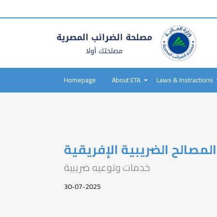
tax
payer
type
Main
navigation
Homepage
About ETA
Laws & Instractions
Skip
to
main
content
لمصالح الضريبية الإفريقية
خدمات وتوعيه ضريبية
30-07-2025