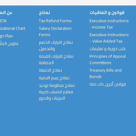
قوانين و اتفاقيات
نماذج
عن الم
 ETA
Tax Refund Forms
Executive Instructions
- Income Tax
zational Chart
Salary Declaration
Forms
Executive Instructions
gic Plan
- Value Added Tax
نماذج اقرارات الخصم
عناوين المأ
كتب دورية و تعليمات
والتحصيل
Principles of Appeal
نماذج اقرارات القيمة
Committees
المضافة
Treasury Bills and
نماذج الدمغة
Bonds
نماذج رسم التنمية
قوانين أخرى ذات صلة
نماذج منظومة توحيد
معايير احتساب ضريبة
المرتبات والاجور