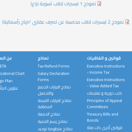
نموذج 1 تيسيرات (طلب تسوية نزاع)
نموذج 2 تيسيرات (طلب محاسبة عن تصرف عقاري /ارباح رأسمالية)
قوانين و اتفاقيات
نماذج
عن الم
 ETA
Tax Refund Forms
Executive Instructions
- Income Tax
zational Chart
Salary Declaration
Forms
Executive Instructions
gic Plan
- Value Added Tax
نماذج اقرارات الخصم
عناوين المأ
كتب دورية و تعليمات
والتحصيل
Principles of Appeal
نماذج اقرارات القيمة
Committees
المضافة
Treasury Bills and
نماذج الدمغة
Bonds
نماذج رسم التنمية
قوانين أخرى ذات صلة
نماذج منظومة توحيد