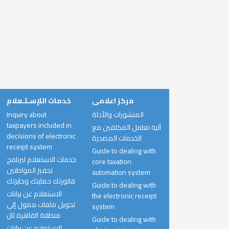
مركز اعلامى
خدمات اللإسـتـعلام
المنشورات والأدلة
Inquiry about
taxpayers included in
آلية تعامل المكلفين مع
decisions of electronic
الخدمات المصدرة
receipt system
Guide to dealing with
خدمات الاستعلام لبرنامج
core taxation
تحفيز المواطنين
automation system
فاتورتك حمايتك وجايزتك
Guide to dealing with
الاستعلام عن بيانات
the electronic receipt
تحويل ملفات ممول إلي
system
منطقة القاهرة ثان
Guide to dealing with
الاستعلام عن بيانات