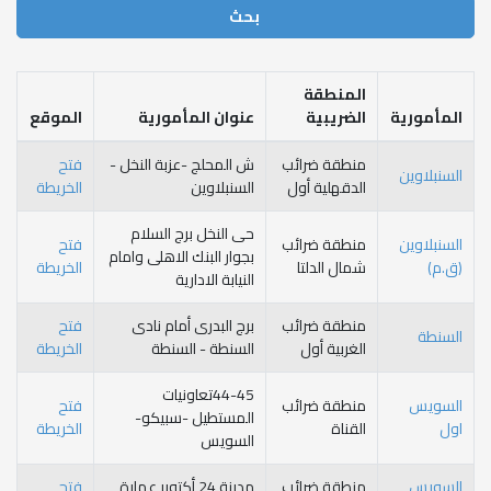
لمنطقة
لضريبية
عنوان المأمورية
الموقع
نطقة ضرائب
ش المحلج -عزبة النخل -
فتح
دقهلية أول
السنبلاوين
الخريطة
حى النخل برج السلام
نطقة ضرائب
فتح
بجوار البنك الاهلى وامام
ال الدلتا
الخريطة
النيابة الادارية
نطقة ضرائب
برج البدرى أمام نادى
فتح
غربية أول
السنطة - السنطة
الخريطة
44-45تعاونيات
نطقة ضرائب
فتح
المستطيل -سبيكو-
قناة
الخريطة
السويس
نطقة ضرائب
مدينة 24 أكتوبر عمارة
فتح