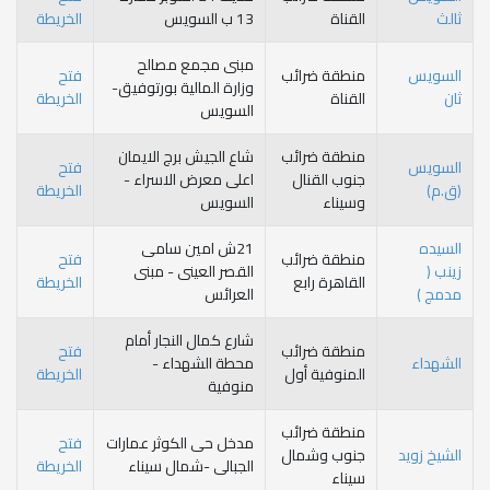
قناة
13 ب السويس
الخريطة
مبنى مجمع مصالح
نطقة ضرائب
فتح
وزارة المالية بورتوفيق-
قناة
الخريطة
السويس
نطقة ضرائب
شاع الجيش برج الايمان
فتح
وب القنال
اعلى معرض الاسراء -
الخريطة
سيناء
السويس
21ش امين سامى
نطقة ضرائب
فتح
القصر العينى - مبنى
قاهرة رابع
الخريطة
العرائس
شارع كمال النجار أمام
نطقة ضرائب
فتح
محطة الشهداء -
منوفية أول
الخريطة
منوفية
نطقة ضرائب
مدخل حى الكوثر عمارات
فتح
نوب وشمال
الجبالى -شمال سيناء
الخريطة
ناء