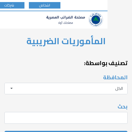
tax
اشخاص
شركات
payer
type
المأموريات الضريبية
بواسطة:
ة