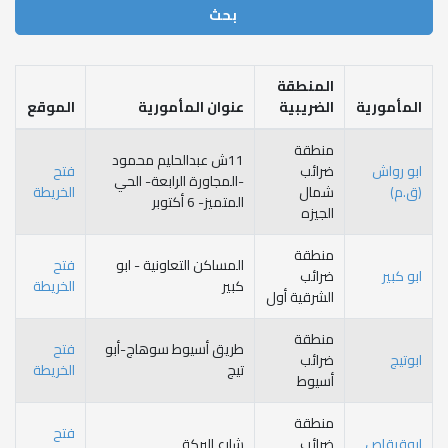
المنطقة
ة
الضريبية
عنوان المأمورية
الموقع
منطقة
11ش عبدالحليم محمود
ضرائب
فتح
-المجاورة الرابعة- الحي
شمال
الخريطة
المتميز- 6 أكتوبر
الجيزه
منطقة
المساكن التعاونية - ابو
فتح
ضرائب
كبير
الخريطة
الشرقية أول
منطقة
طريق أسيوط سوهاج-أبو
فتح
ضرائب
تيج
الخريطة
أسيوط
منطقة
فتح
ضرائب
شارع البركة