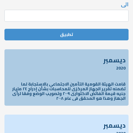
الى
ديسمبر
2020
قامت الهيئة القومية التأمين الاجتماعى بالاستجابة لما
تضمنه تقرير الجهاز المركزى للمحاسبات بشأن إدراج ٢٤ مليار
جنيه قيمة الفائض الاكتوارى ٢٠٠٩ وتصويب الوضع وفقا لرأى
الجھاز وهذا هو المحقق فى عام ٢٠٠٨
ديسمبر