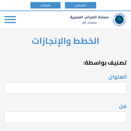
tax
اشخاص
شركات
payer
type
Skip
الخطط والإنجازات
to
main
content
تصنيف بواسطة:
العنوان
من